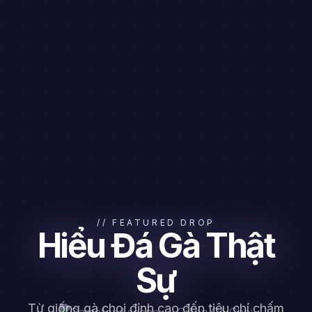
// FEATURED DROP
Hiểu Đá Gà Thật
Sự
Từ giống gà chọi đỉnh cao đến tiêu chí chấm