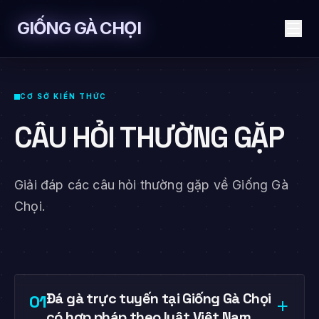
GIỐNG GÀ CHỌI
CƠ SỞ KIẾN THỨC
CÂU HỎI THƯỜNG GẶP
Giải đáp các câu hỏi thường gặp về Giống Gà
Chọi.
Đá gà trực tuyến tại Giống Gà Chọi
01
+
có hợp pháp theo luật Việt Nam